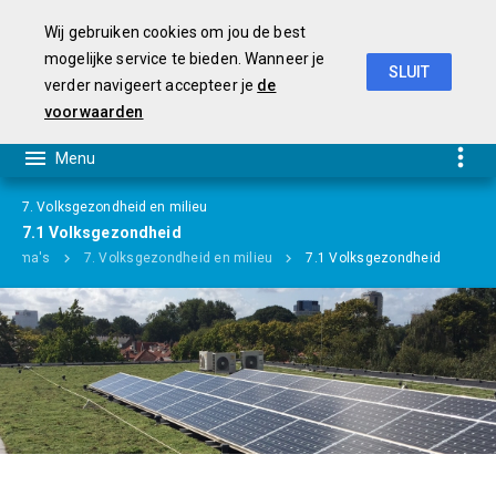
Wij gebruiken cookies om jou de best
mogelijke service te bieden. Wanneer je
SLUIT
verder navigeert accepteer je
de
Begroting 2019-2022
voorwaarden
7. Volksgezondheid en milieu
7.1 Volksgezondheid
ramma's
7. Volksgezondheid en milieu
7.1 Volksgezondheid