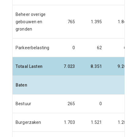
Beheer overige
gebouwen en
765
1.395
1.845
gronden
Parkeerbelasting
0
62
66
Totaal Lasten
7.023
8.351
9.203
Baten
Bestuur
265
0
0
Burgerzaken
1.703
1.521
1.281