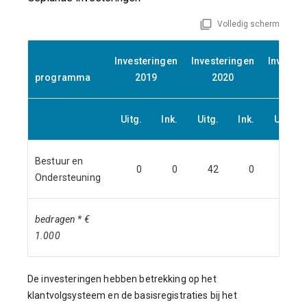
Volledig scherm
Investeringen
Investeringen
Invester
programma
2019
2020
202
Uitg.
Ink.
Uitg.
Ink.
Uitg.
Bestuur en
0
0
42
0
596
Ondersteuning
bedragen * €
1.000
De investeringen hebben betrekking op het
klantvolgsysteem en de basisregistraties bij het