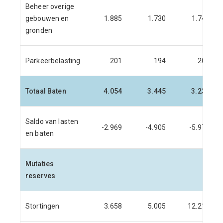
Beheer overige
gebouwen en
1.885
1.730
1.749
gronden
Parkeerbelasting
201
194
200
Totaal Baten
4.054
3.445
3.230
Saldo van lasten
-2.969
-4.905
-5.974
en baten
Mutaties
reserves
Stortingen
3.658
5.005
12.219