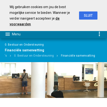
Wij gebruiken cookies om jou de best
mogelijke service te bieden. Wanneer je
SLUIT
verder navigeert accepteer je
de
Begroting 2019-2022
voorwaarden
0. Bestuur en Ondersteuning
Financiële samenvatting
mma's
0. Bestuur en Ondersteuning
Financiële samenvatting