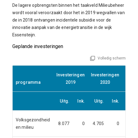
De lagere opbrengsten binnen het taakveld Milieubeheer
wordt vooral veroorzaakt door het in 2019 wegvallen van
de in 2018 ontvangen incidentele subsidie voor de
innovatie aanpak van de energietransitie in de wijk
Essensteijn.
Geplande investeringen
Volledig scherm
Investeringen
Investeringen
Inves
programma
2019
2020
2
Uitg.
Ink.
Uitg.
Ink.
Uitg
Volksgezondheid
8.077
0
4.705
0
2.86
en milieu