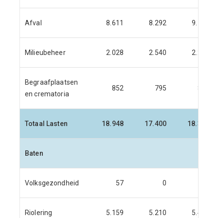
Afval
8.611
8.292
9.162
Milieubeheer
2.028
2.540
2.236
Begraafplaatsen
852
795
891
en crematoria
Totaal Lasten
18.948
17.400
18.374
Baten
Volksgezondheid
57
0
0
Riolering
5.159
5.210
5.427