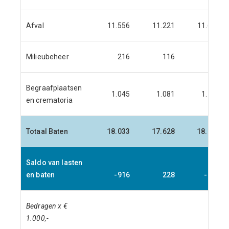
Afval
11.556
11.221
11.661
Milieubeheer
216
116
0
Begraafplaatsen
1.045
1.081
1.100
en crematoria
Totaal Baten
18.033
17.628
18.189
Saldo van lasten
en baten
-916
228
-185
Bedragen x €
1.000,-