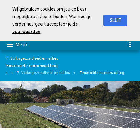
Wij gebruiken cookies om jou de best
mogelijke service te bieden. Wanneer je
SLUIT
verder navigeert accepteer je
de
Begroting 2019-2022
voorwaarden
7. Volksgezondheid en milieu
Financiële samenvatting
ma's
7. Volksgezondheid en milieu
Financiële samenvatting