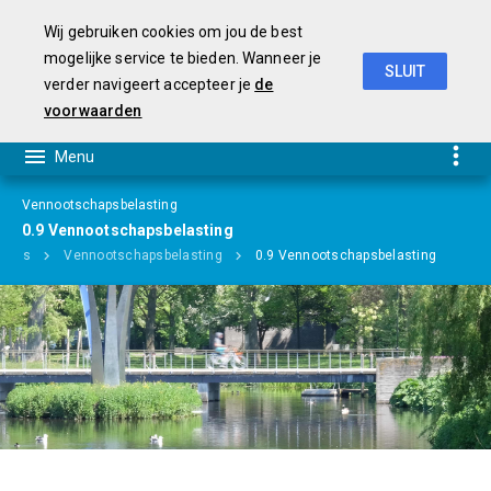
Wij gebruiken cookies om jou de best
mogelijke service te bieden. Wanneer je
SLUIT
verder navigeert accepteer je
de
Begroting 2019-2022
voorwaarden
Vennootschapsbelasting
0.9 Vennootschapsbelasting
mma's
Vennootschapsbelasting
0.9 Vennootschapsbelasting