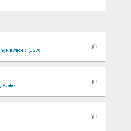
n
ng Rijswijk e.o. (DSW)
n
g Avalex
n