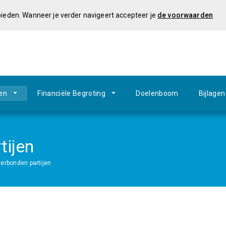
 bieden. Wanneer je verder navigeert accepteer je
de voorwaarden
en
Financiële Begroting
Doelenboom
Bijlagen
tijen
verbonden partijen