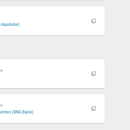
n
liquidatie)
es
es
eenten (BNG Bank)