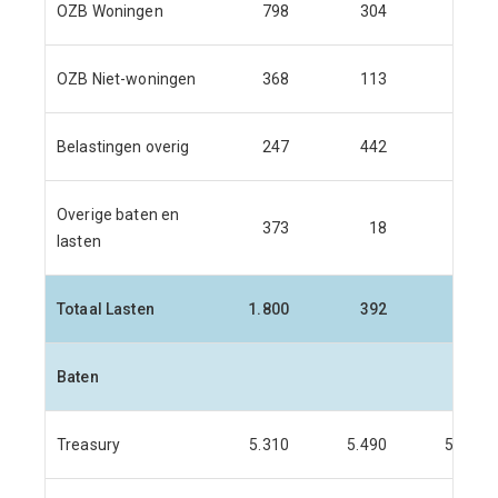
OZB Woningen
798
304
250
OZB Niet-woningen
368
113
106
Belastingen overig
247
442
423
Overige baten en
373
18
41
lasten
Totaal Lasten
1.800
392
993
Baten
Treasury
5.310
5.490
5.006