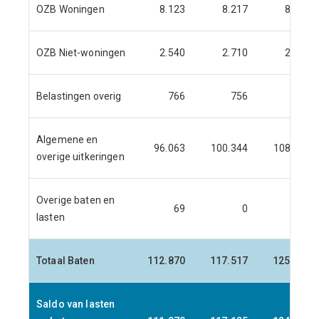
OZB Woningen
8.123
8.217
8.548
OZB Niet-woningen
2.540
2.710
2.903
Belastingen overig
766
756
776
Algemene en
96.063
100.344
108.100
overige uitkeringen
Overige baten en
69
0
0
lasten
Totaal Baten
112.870
117.517
125.333
Saldo van lasten