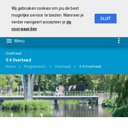
Wij gebruiken cookies om jou de best
mogelijke service te bieden. Wanneer je
SLUIT
verder navigeert accepteer je
de
Begroting 2019-2022
voorwaarden
Overhead
0.4 Overhead
Home
Programma's
Overhead
0.4 Overhead