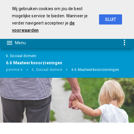
Wij gebruiken cookies om jou de best
mogelijke service te bieden. Wanneer je
SLUIT
verder navigeert accepteer je
de
Begroting 2019-2022
voorwaarden
6. Sociaal domein
6.6 Maatwerkvoorzieningen
Programma's
6. Sociaal domein
6.6 Maatwerkvoorzieningen