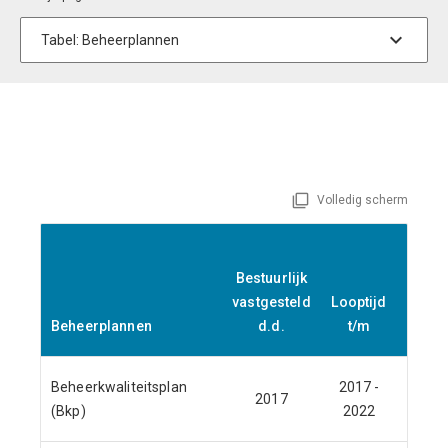
Volledig scherm
Finan
Bestuurlijk
verta
vastgesteld
Looptijd
i
Beheerplannen
d.d.
t/m
begro
Beheerkwaliteitsplan
2017 -
2017
J
(Bkp)
2022