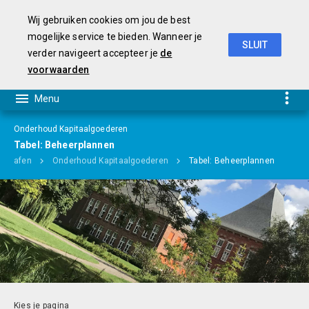
Wij gebruiken cookies om jou de best
mogelijke service te bieden. Wanneer je
SLUIT
verder navigeert accepteer je
de
Begroting 2019-2022
voorwaarden
Onderhoud Kapitaalgoederen
Tabel: Beheerplannen
ragrafen
Onderhoud Kapitaalgoederen
Tabel: Beheerplannen