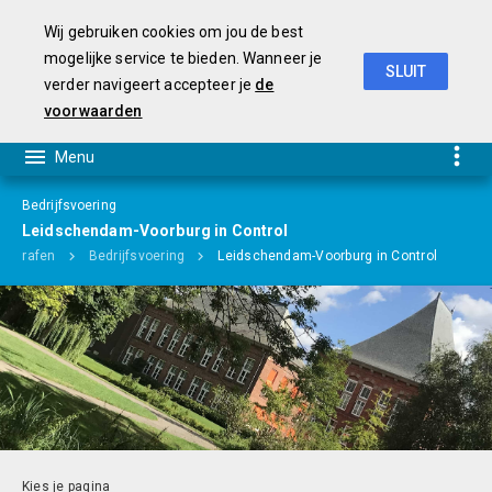
Wij gebruiken cookies om jou de best
mogelijke service te bieden. Wanneer je
SLUIT
verder navigeert accepteer je
de
Begroting 2019-2022
voorwaarden
Bedrijfsvoering
Leidschendam-Voorburg in Control
ragrafen
Bedrijfsvoering
Leidschendam-Voorburg in Control