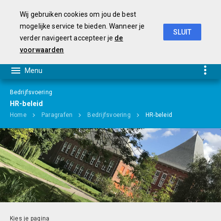
Wij gebruiken cookies om jou de best
mogelijke service te bieden. Wanneer je
SLUIT
verder navigeert accepteer je
de
Begroting 2019-2022
voorwaarden
Bedrijfsvoering
HR-beleid
Home
Paragrafen
Bedrijfsvoering
HR-beleid