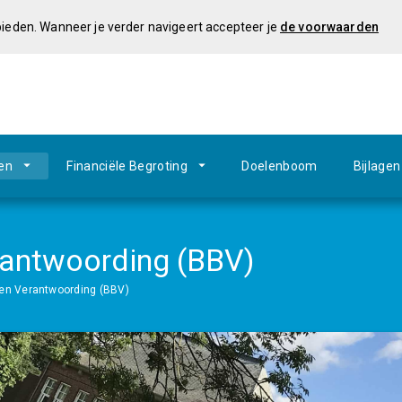
 bieden. Wanneer je verder navigeert accepteer je
de voorwaarden
en
Financiële Begroting
Doelenboom
Bijlagen
erantwoording (BBV)
 en Verantwoording (BBV)